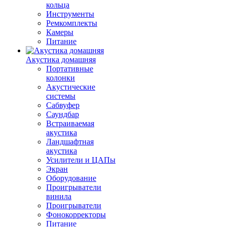
кольца
Инструменты
Ремкомплекты
Камеры
Питание
Акустика домашняя
Портативные
колонки
Акустические
системы
Сабвуфер
Саундбар
Встраиваемая
акустика
Ландшафтная
акустика
Усилители и ЦАПы
Экран
Оборудование
Проигрыватели
винила
Проигрыватели
Фонокорректоры
Питание