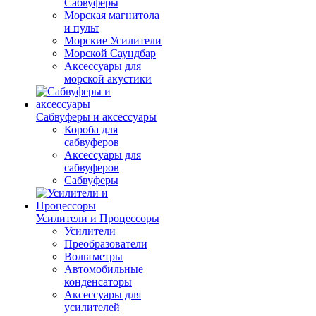
Сабвуферы
Морская магнитола
и пульт
Морские Усилители
Морской Cаундбар
Аксессуары для
морской акустики
Сабвуферы и аксессуары
Короба для
сабвуферов
Аксессуары для
сабвуферов
Сабвуферы
Усилители и Процессоры
Усилители
Преобразователи
Вольтметры
Автомобильные
конденсаторы
Аксессуары для
усилителей