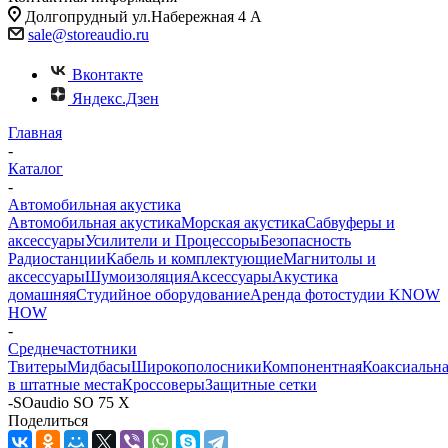
Долгопрудный ул.Набережная 4 А
sale@storeaudio.ru
Вконтакте
Яндекс.Дзен
Главная
-
Каталог
-
Автомобильная акустика
Автомобильная акустика
Морская акустика
Сабвуферы и
аксессуары
Усилители и Процессоры
Безопасность
Радиостанции
Кабель и комплектующие
Магнитолы и
аксессуары
Шумоизоляция
Аксессуары
Акустика
домашняя
Студийное оборудование
Аренда фотостудии KNOW
HOW
-
Среднечастотники
Твитеры
Мидбасы
Широкополосники
Компонентная
Коаксиальн
в штатные места
Кроссоверы
Защитные сетки
-
SOaudio SO 75 X
Поделиться