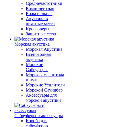
Среднечастотники
Компонентная
Коаксиальная
Акустика в
штатные места
Кроссоверы
Защитные сетки
Морская акустика
Морская Акустика
Всепогодная
акустика
Морские
Сабвуферы
Морская магнитола
и пульт
Морские Усилители
Морской Cаундбар
Аксессуары для
морской акустики
Сабвуферы и аксессуары
Короба для
сабвуферов