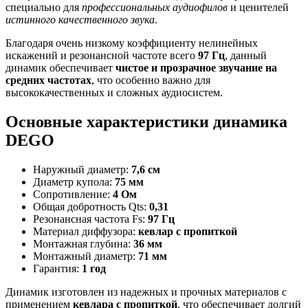
специально для
профессиональных аудиофилов
и ценителей
истинного качественного звука
.
Благодаря очень низкому коэффициенту нелинейных
искажений и резонансной частоте всего
97 Гц
, данный
динамик обеспечивает
чистое и прозрачное звучание на
средних частотах
, что особенно важно для
высококачественных и сложных аудиосистем.
Основные характеристики динамика
DEGO
Наружный диаметр:
7,6 см
Диаметр купола:
75 мм
Сопротивление:
4 Ом
Общая добротность Qts:
0,31
Резонансная частота Fs:
97 Гц
Материал диффузора:
кевлар с пропиткой
Монтажная глубина:
36 мм
Монтажный диаметр:
71 мм
Гарантия:
1 год
Динамик изготовлен из надежных и прочных материалов с
применением
кевлара с пропиткой
, что обеспечивает долгий