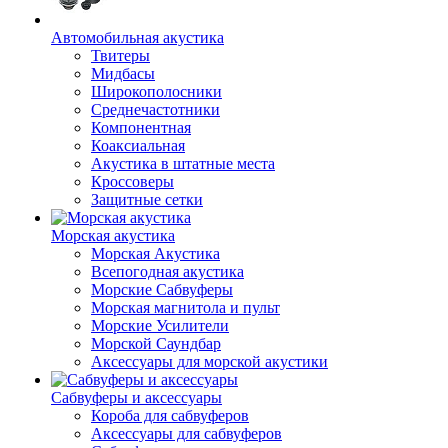
Автомобильная акустика
Твитеры
Мидбасы
Широкополосники
Среднечастотники
Компонентная
Коаксиальная
Акустика в штатные места
Кроссоверы
Защитные сетки
Морская акустика
Морская Акустика
Всепогодная акустика
Морские Сабвуферы
Морская магнитола и пульт
Морские Усилители
Морской Cаундбар
Аксессуары для морской акустики
Сабвуферы и аксессуары
Короба для сабвуферов
Аксессуары для сабвуферов