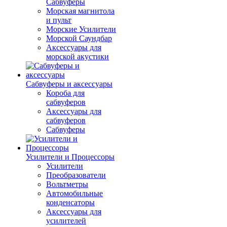
Сабвуферы
Морская магнитола
и пульт
Морские Усилители
Морской Cаундбар
Аксессуары для
морской акустики
Сабвуферы и аксессуары
Короба для
сабвуферов
Аксессуары для
сабвуферов
Сабвуферы
Усилители и Процессоры
Усилители
Преобразователи
Вольтметры
Автомобильные
конденсаторы
Аксессуары для
усилителей