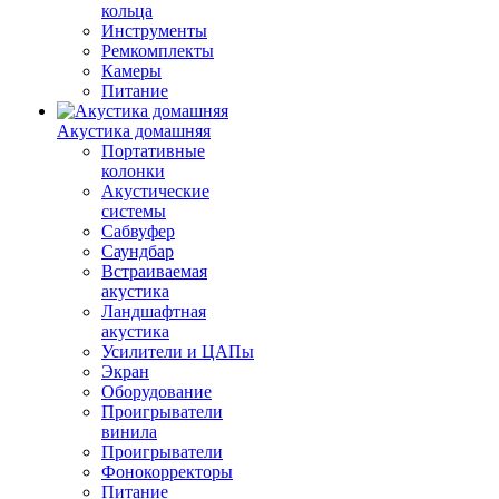
кольца
Инструменты
Ремкомплекты
Камеры
Питание
Акустика домашняя
Портативные
колонки
Акустические
системы
Сабвуфер
Саундбар
Встраиваемая
акустика
Ландшафтная
акустика
Усилители и ЦАПы
Экран
Оборудование
Проигрыватели
винила
Проигрыватели
Фонокорректоры
Питание