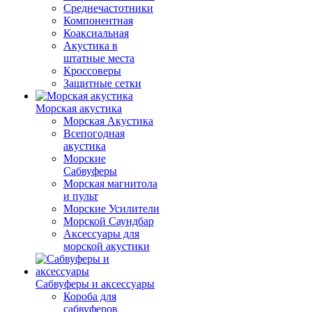
Среднечастотники
Компонентная
Коаксиальная
Акустика в
штатные места
Кроссоверы
Защитные сетки
Морская акустика
Морская Акустика
Всепогодная
акустика
Морские
Сабвуферы
Морская магнитола
и пульт
Морские Усилители
Морской Cаундбар
Аксессуары для
морской акустики
Сабвуферы и аксессуары
Короба для
сабвуферов