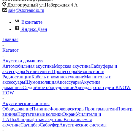
Долгопрудный ул.Набережная 4 А
sale@storeaudio.ru
Вконтакте
Яндекс.Дзен
Главная
-
Каталог
-
Акустика домашняя
Автомобильная акустика
Морская акустика
Сабвуферы и
аксессуары
Усилители и Процессоры
Безопасность
Радиостанции
Кабель и комплектующие
Магнитолы и
аксессуары
Шумоизоляция
Аксессуары
Акустика
домашняя
Студийное оборудование
Аренда фотостудии KNOW
HOW
-
Акустические системы
Оборудование
Питание
Фонокорректоры
Проигрыватели
Проигр
винила
Портативные колонки
Экран
Усилители и
ЦАПы
Ландшафтная акустика
Встраиваемая
акустика
Саундбар
Сабвуфер
Акустические системы
-