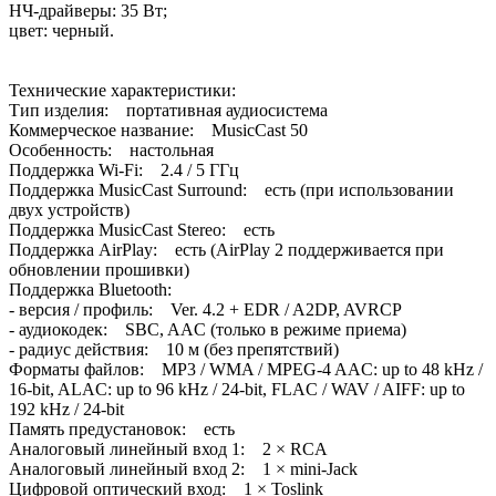
НЧ-драйверы: 35 Вт;
цвет: черный.
Технические характеристики:
Тип изделия: портативная аудиосистема
Коммерческое название: MusicCast 50
Особенность: настольная
Поддержка Wi-Fi: 2.4 / 5 ГГц
Поддержка MusicCast Surround: есть (при использовании
двух устройств)
Поддержка MusicCast Stereo: есть
Поддержка AirPlay: есть (AirPlay 2 поддерживается при
обновлении прошивки)
Поддержка Bluetooth:
- версия / профиль: Ver. 4.2 + EDR / A2DP, AVRCP
- аудиокодек: SBC, AAC (только в режиме приема)
- радиус действия: 10 м (без препятствий)
Форматы файлов: MP3 / WMA / MPEG-4 AAC: up to 48 kHz /
16-bit, ALAC: up to 96 kHz / 24-bit, FLAC / WAV / AIFF: up to
192 kHz / 24-bit
Память предустановок: есть
Аналоговый линейный вход 1: 2 × RCA
Аналоговый линейный вход 2: 1 × mini-Jack
Цифровой оптический вход: 1 × Toslink