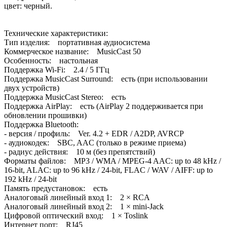
цвет: черный.
Технические характеристики:
Тип изделия: портативная аудиосистема
Коммерческое название: MusicCast 50
Особенность: настольная
Поддержка Wi-Fi: 2.4 / 5 ГГц
Поддержка MusicCast Surround: есть (при использовании
двух устройств)
Поддержка MusicCast Stereo: есть
Поддержка AirPlay: есть (AirPlay 2 поддерживается при
обновлении прошивки)
Поддержка Bluetooth:
- версия / профиль: Ver. 4.2 + EDR / A2DP, AVRCP
- аудиокодек: SBC, AAC (только в режиме приема)
- радиус действия: 10 м (без препятствий)
Форматы файлов: MP3 / WMA / MPEG-4 AAC: up to 48 kHz /
16-bit, ALAC: up to 96 kHz / 24-bit, FLAC / WAV / AIFF: up to
192 kHz / 24-bit
Память предустановок: есть
Аналоговый линейный вход 1: 2 × RCA
Аналоговый линейный вход 2: 1 × mini-Jack
Цифровой оптический вход: 1 × Toslink
Интернет порт: RJ45