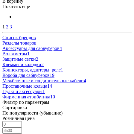
В корзину
Показать еще
1
2
3
Список брендов
Разделы товаров
Аксессуары для сабвуферов
4
Вольтметры
1
Защитные сетки
2
Клеммы и колодки
2
Коннекторы, адаптеры, реле
1
Короба для сабвуферов
19
Межблочные и соединительные кабели
4
Проставочные кольца
14
Пульт и аксессуары
1
Фирменная атрибутика
10
Фильтр по параметрам
Сортировка
По популярности (убывание)
Розничная цена