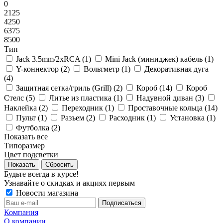
0
2125
4250
6375
8500
Тип
Jack 3.5mm/2xRCA (
1
)
Mini Jack (миниджек) кабель (
1
)
Y-коннектор (
2
)
Вольтметр (
1
)
Декоративная дуга
(
4
)
Защитная сетка/гриль (Grill) (
2
)
Короб (
14
)
Короб
Стелс (
5
)
Литье из пластика (
1
)
Надувной диван (
3
)
Наклейка (
2
)
Переходник (
1
)
Проставочные кольца (
14
)
Пульт (
1
)
Разъем (
2
)
Расходник (
1
)
Установка (
1
)
Футболка (
2
)
Показать все
Типоразмер
Цвет подсветки
Сбросить
Будьте всегда в курсе!
Узнавайте о скидках и акциях первым
Новости магазина
Компания
О компании