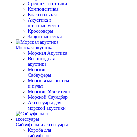
Среднечастотники
Компонентная
Коаксиальная
Акустика в
штатные места
Кроссоверы
Защитные сетки
Морская акустика
Морская Акустика
Всепогодная
акустика
Морские
Сабвуферы
Морская магнитола
и пульт
Морские Усилители
Морской Cаундбар
Аксессуары для
морской акустики
Сабвуферы и аксессуары
Короба для
сабвуферов