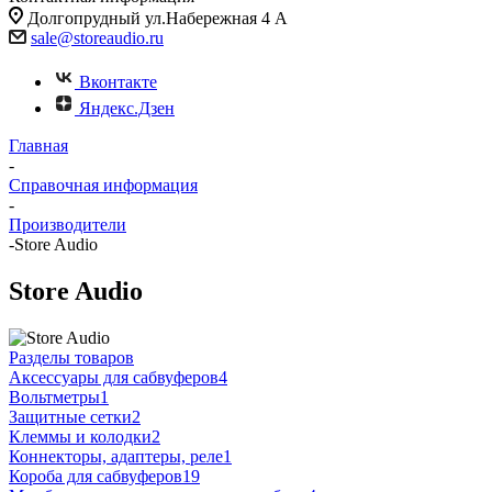
Долгопрудный ул.Набережная 4 А
sale@storeaudio.ru
Вконтакте
Яндекс.Дзен
Главная
-
Справочная информация
-
Производители
-
Store Audio
Store Audio
Разделы товаров
Аксессуары для сабвуферов
4
Вольтметры
1
Защитные сетки
2
Клеммы и колодки
2
Коннекторы, адаптеры, реле
1
Короба для сабвуферов
19