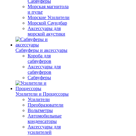
Сабвуферы
Морская магнитола
и пульт
Морские Усилители
Морской Cаундбар
Аксессуары для
морской акустики
Сабвуферы и аксессуары
Короба для
сабвуферов
Аксессуары для
сабвуферов
Сабвуферы
Усилители и Процессоры
Усилители
Преобразователи
Вольтметры
Автомобильные
конденсаторы
Аксессуары для
усилителей