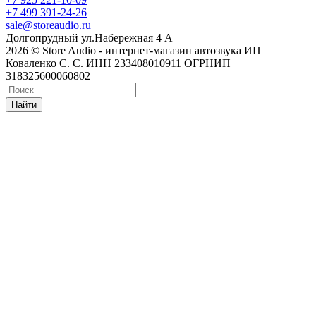
+7 499 391-24-26
sale@storeaudio.ru
Долгопрудный ул.Набережная 4 А
2026 © Store Audio - интернет-магазин автозвука ИП
Коваленко С. С. ИНН 233408010911 ОГРНИП
318325600060802
Найти