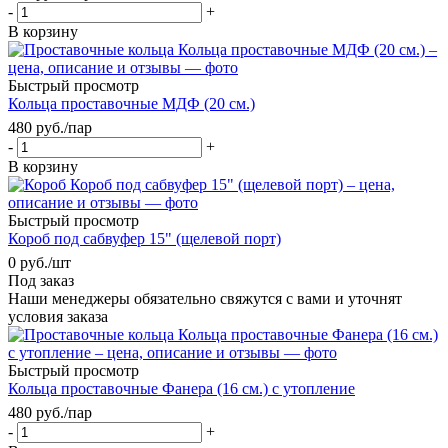
-
+
В корзину
Быстрый просмотр
Кольца проставочные МДФ (20 см.)
480
руб.
/пар
-
+
В корзину
Быстрый просмотр
Короб под сабвуфер 15" (щелевой порт)
0
руб.
/шт
Под заказ
Наши менеджеры обязательно свяжутся с вами и уточнят
условия заказа
Быстрый просмотр
Кольца проставочные Фанера (16 см.) с утопление
480
руб.
/пар
-
+