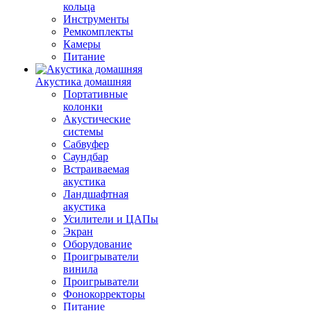
кольца
Инструменты
Ремкомплекты
Камеры
Питание
Акустика домашняя
Портативные
колонки
Акустические
системы
Сабвуфер
Саундбар
Встраиваемая
акустика
Ландшафтная
акустика
Усилители и ЦАПы
Экран
Оборудование
Проигрыватели
винила
Проигрыватели
Фонокорректоры
Питание