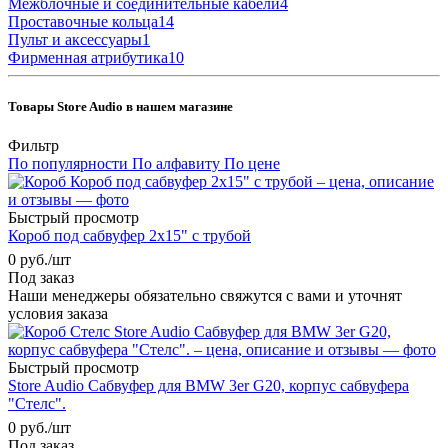
Межблочные и соединительные кабели
4
Проставочные кольца
14
Пульт и аксессуары
1
Фирменная атрибутика
10
Товары Store Audio в нашем магазине
Фильтр
По популярности
По алфавиту
По цене
Быстрый просмотр
Короб под сабвуфер 2x15" с трубой
0
руб.
/шт
Под заказ
Наши менеджеры обязательно свяжутся с вами и уточнят
условия заказа
Быстрый просмотр
Store Audio Сабвуфер для BMW 3er G20, корпус сабвуфера
"Стелс".
0
руб.
/шт
Под заказ